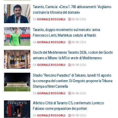
Taranto, Camicia: «Circa 1.700 abbonamenti. Vogliamo
costruire la tifoseria del domani»
DA
GIORNALE ROSSOBLU
08/08/2026
Taranto, doppio movimento sul mercato: arriva
Francesco Lenti, Martinkus ceduto al Nardò
DA
GIORNALE ROSSOBLU
08/08/2026
Giochi del Mediterraneo Taranto 2026, i colori dei Giochi
arrivano a Milano: la M5 si veste di Mediterraneo
DA
GIORNALE ROSSOBLU
08/08/2026
Stadio “Renzino Paradiso” di Talsano, lunedì 10 agosto
la consegna del cantiere: Di Gregorio propone la Tribuna
Stampa a Ninni Cannella
DA
GIORNALE ROSSOBLU
08/08/2026
Atletico Città di Taranto C5, confermato Lorenzo
Fabiano come preparatore dei portieri
DA
GIORNALE ROSSOBLU
08/08/2026