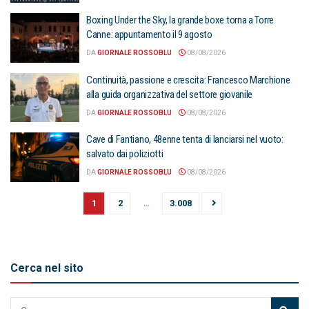
Boxing Under the Sky, la grande boxe torna a Torre
Canne: appuntamento il 9 agosto
DA
GIORNALE ROSSOBLU
08/08/2026
Continuità, passione e crescita: Francesco Marchione
alla guida organizzativa del settore giovanile
DA
GIORNALE ROSSOBLU
08/08/2026
Cave di Fantiano, 48enne tenta di lanciarsi nel vuoto:
salvato dai poliziotti
DA
GIORNALE ROSSOBLU
08/08/2026
1
2
…
3.008
Cerca nel sito