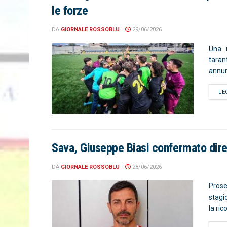
le forze
DA
GIORNALE ROSSOBLU
29/06/2026
Una n
taran
annunc
LE
Sava, Giuseppe Biasi confermato diret
DA
GIORNALE ROSSOBLU
28/06/2026
Prose
stagi
la ric