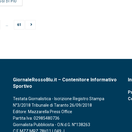
GGI DI PIÙ
…
61
GiornaleRossoBlu.it – Contenitore Informativo
I
Sportivo
Pr
Testata Giornalistica - Iscrizione Registro Stampa
C
N°3/2018 Tribunale di Taranto 26/09/2018
Editore: Mazzarella Press Office
Partita Iva: 02985480736
Giornalista Pubblicista - O.N.d.G. N°138263
C.F. MZZ MRZ 78H11 L049 J