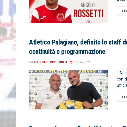
LE
Atletico Palagiano, definito lo staff d
continuità e programmazione
DA
GIORNALE ROSSOBLU
12/07/2026
L'Atl
con d
uffici
LE