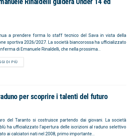
manuele Rinaldelli guiderà Under 14 ed
nua a prendere forma lo staff tecnico del Sava in vista della
one sportiva 2026/2027. La società biancorossa ha ufficializzato
conferma di Emanuele Rinaldelli, che nella prossima...
GGI DI PIÙ
 raduno per scoprire i talenti del futuro
turo del Taranto si costruisce partendo dai giovani. La società
lù ha ufficializzato l'apertura delle iscrizioni al raduno selettivo
to ai calciatori nati nel 2008, primo importante...