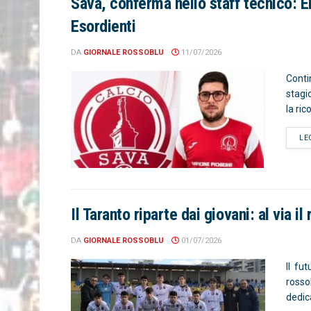
Sava, conferma nello staff tecnico: E
Esordienti
DA
GIORNALE ROSSOBLU
11/07/2026
Conti
stagi
la ri
LE
Il Taranto riparte dai giovani: al via il
DA
GIORNALE ROSSOBLU
01/07/2026
Il fu
rossob
dedica