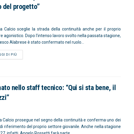
o del progetto”
va Calcio sceglie la strada della continuità anche per il proprio
re agonistico. Dopo l'intenso lavoro svolto nella passata stagione,
esco Alabrese è stato confermato nel ruolo...
GGI DI PIÙ
o nello staff tecnico: “Qui si sta bene, il
zzi”
va Calcio prosegue nel segno della continuità e conferma uno dei
 di riferimento del proprio settore giovanile. Anche nella stagione
7, infatti, Angelo Rossetti farà parte...