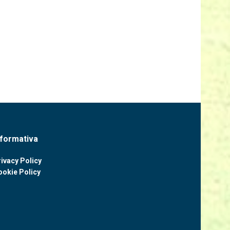
nformativa
ivacy Policy
ookie Policy