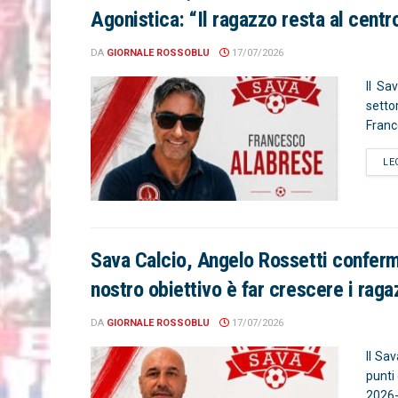
Agonistica: “Il ragazzo resta al centr
DA
GIORNALE ROSSOBLU
17/07/2026
Il Sa
setto
Franc
LE
Sava Calcio, Angelo Rossetti confermat
nostro obiettivo è far crescere i raga
DA
GIORNALE ROSSOBLU
17/07/2026
Il Sa
punti
2026-2