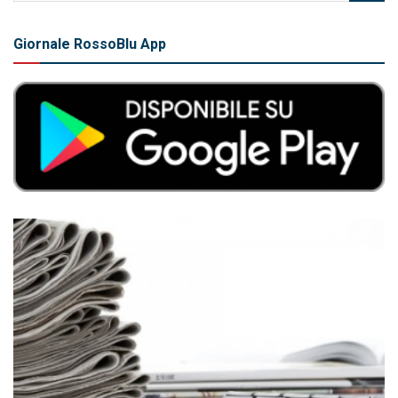
Giornale RossoBlu App