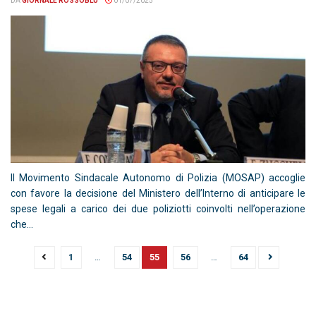
DA
GIORNALE ROSSOBLU
01/07/2025
Il Movimento Sindacale Autonomo di Polizia (MOSAP) accoglie
con favore la decisione del Ministero dell’Interno di anticipare le
spese legali a carico dei due poliziotti coinvolti nell’operazione
che...
1
…
54
55
56
…
64