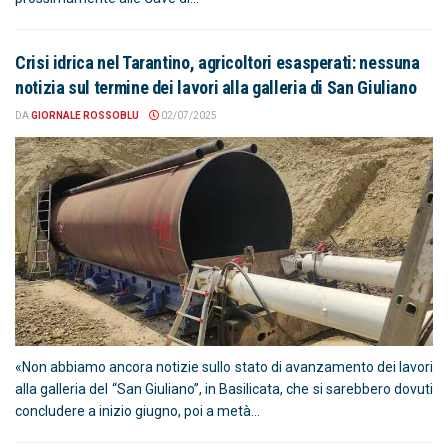
Crisi idrica nel Tarantino, agricoltori esasperati: nessuna
notizia sul termine dei lavori alla galleria di San Giuliano
DA
GIORNALE ROSSOBLU
02/07/2025
«Non abbiamo ancora notizie sullo stato di avanzamento dei lavori
alla galleria del “San Giuliano”, in Basilicata, che si sarebbero dovuti
concludere a inizio giugno, poi a metà...