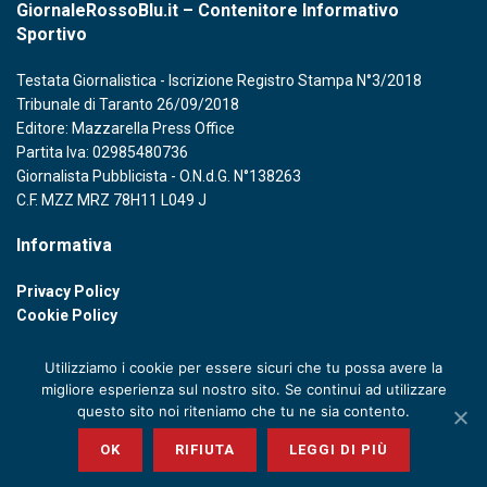
GiornaleRossoBlu.it – Contenitore Informativo
Sportivo
Testata Giornalistica - Iscrizione Registro Stampa N°3/2018
Tribunale di Taranto 26/09/2018
Editore: Mazzarella Press Office
Partita Iva: 02985480736
Giornalista Pubblicista - O.N.d.G. N°138263
C.F. MZZ MRZ 78H11 L049 J
Informativa
Privacy Policy
Cookie Policy
Utilizziamo i cookie per essere sicuri che tu possa avere la
migliore esperienza sul nostro sito. Se continui ad utilizzare
questo sito noi riteniamo che tu ne sia contento.
© 2020 GIORNALE ROSSOBLU - P. IVA 02985480736
OK
RIFIUTA
LEGGI DI PIÙ