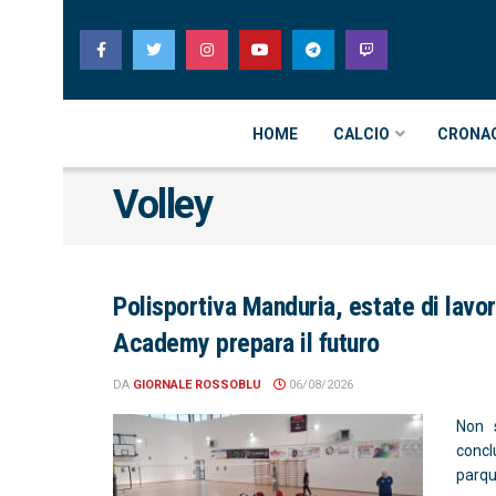
HOME
CALCIO
CRONA
Volley
Polisportiva Manduria, estate di lavo
Academy prepara il futuro
DA
GIORNALE ROSSOBLU
06/08/2026
Non s
concl
parqu