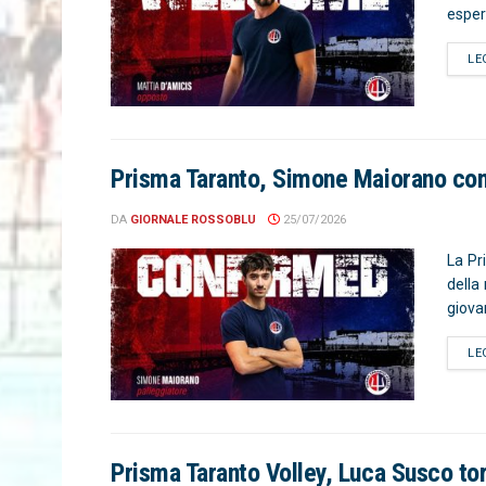
esper
LE
Prisma Taranto, Simone Maiorano comp
DA
GIORNALE ROSSOBLU
25/07/2026
La Pr
della
giova
LE
Prisma Taranto Volley, Luca Susco tor