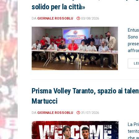
solido per la città»
DA
GIORNALE ROSSOBLU
03/08/2026
Entus
Sono
prese
affron
LE
Prisma Volley Taranto, spazio ai talen
Martucci
DA
GIORNALE ROSSOBLU
31/07/2026
La Pr
terri
che an