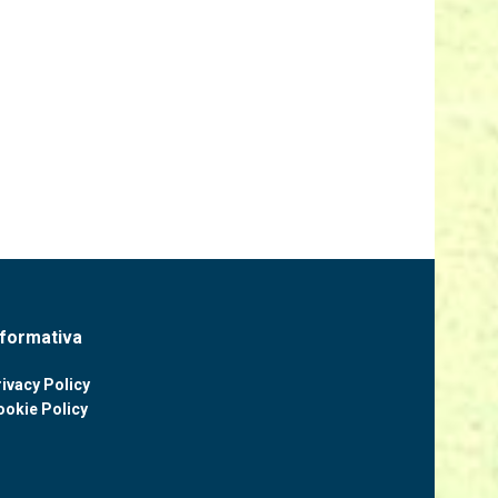
nformativa
ivacy Policy
ookie Policy