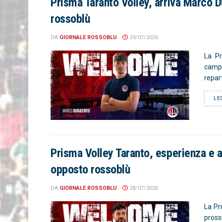
Prisma Taranto Volley, arriva Marco D
rossoblù
DA
GIORNALE ROSSOBLU
29/07/2026
La Pr
campi
repart
LE
Prisma Volley Taranto, esperienza e 
opposto rossoblù
DA
GIORNALE ROSSOBLU
28/07/2026
La Pr
pross