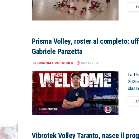
LE
Prisma Volley, roster al completo: uffi
Gabriele Panzetta
DA
GIORNALE ROSSOBLU
04/08/2026
La Pr
2026/
classe
LE
Vibrotek Volley Taranto, nasce il pro