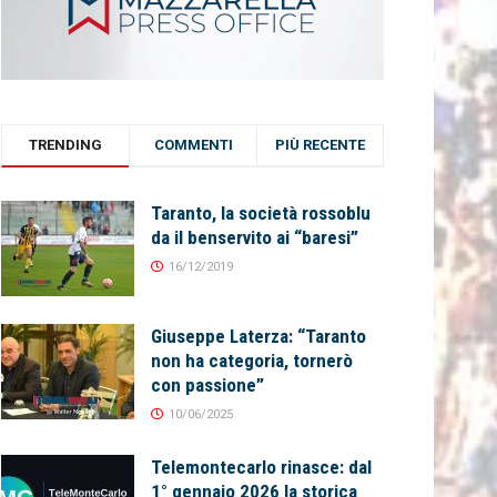
TRENDING
COMMENTI
PIÙ RECENTE
Taranto, la società rossoblu
da il benservito ai “baresi”
16/12/2019
Giuseppe Laterza: “Taranto
non ha categoria, tornerò
con passione”
10/06/2025
Telemontecarlo rinasce: dal
1° gennaio 2026 la storica