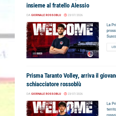
insieme al fratello Alessio
DA
GIORNALE ROSSOBLU
23/07/2026
La Pr
pross
Susco.
LE
Prisma Taranto Volley, arriva il giova
schiacciatore rossoblù
DA
GIORNALE ROSSOBLU
23/07/2026
La Pr
terri
rosso