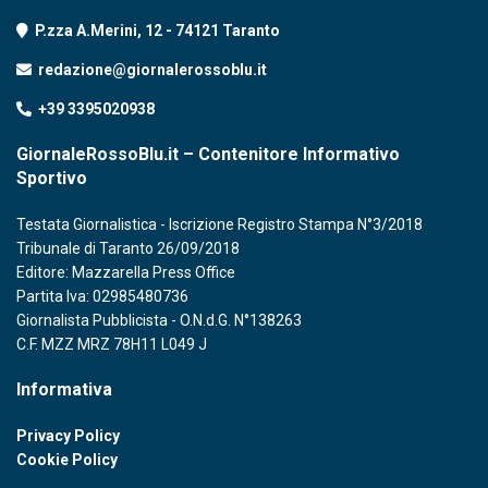
P.zza A.Merini, 12 - 74121 Taranto
redazione@giornalerossoblu.it
+39 3395020938
GiornaleRossoBlu.it – Contenitore Informativo
Sportivo
Testata Giornalistica - Iscrizione Registro Stampa N°3/2018
Tribunale di Taranto 26/09/2018
Editore: Mazzarella Press Office
Partita Iva: 02985480736
Giornalista Pubblicista - O.N.d.G. N°138263
C.F. MZZ MRZ 78H11 L049 J
Informativa
Privacy Policy
Cookie Policy