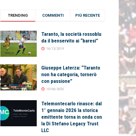
TRENDING
COMMENTI
PIÙ RECENTE
Taranto, la società rossoblu
da il benservito ai “baresi”
16/12/2019
Giuseppe Laterza: “Taranto
non ha categoria, tornerò
con passione”
10/06/2025
Telemontecarlo rinasce: dal
1° gennaio 2026 la storica
emittente torna in onda con
la Di Stefano Legacy Trust
LLC