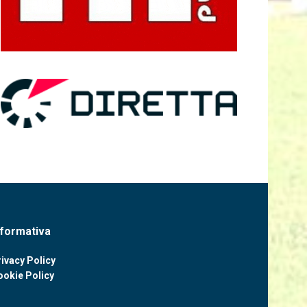
nformativa
ivacy Policy
ookie Policy