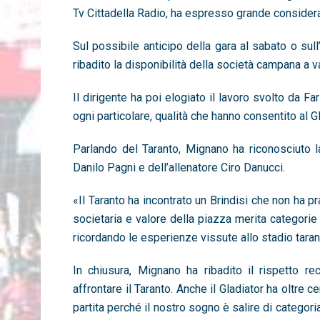
Tv Cittadella Radio, ha espresso grande considera
Sul possibile anticipo della gara al sabato o sull
ribadito la disponibilità della società campana a v
Il dirigente ha poi elogiato il lavoro svolto da F
ogni particolare, qualità che hanno consentito al Gl
Parlando del Taranto, Mignano ha riconosciuto la
Danilo Pagni
e dell’allenatore Ciro
Danucci
.
«Il Taranto ha incontrato un Brindisi che non ha p
societaria e valore della piazza merita categorie
ricordando le esperienze vissute allo stadio tarant
In chiusura, Mignano ha ribadito il rispetto re
affrontare il Taranto. Anche il Gladiator ha oltre 
partita perché il nostro sogno è salire di catego