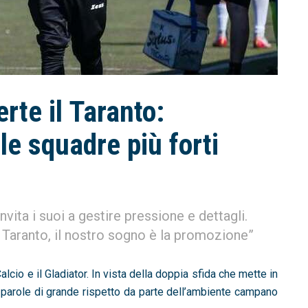
erte il Taranto:
le squadre più forti
vita i suoi a gestire pressione e dettagli.
l Taranto, il nostro sogno è la promozione”
Calcio
e il
Gladiator
. In vista della doppia sfida che mette in
o parole di grande rispetto da parte dell’ambiente campano