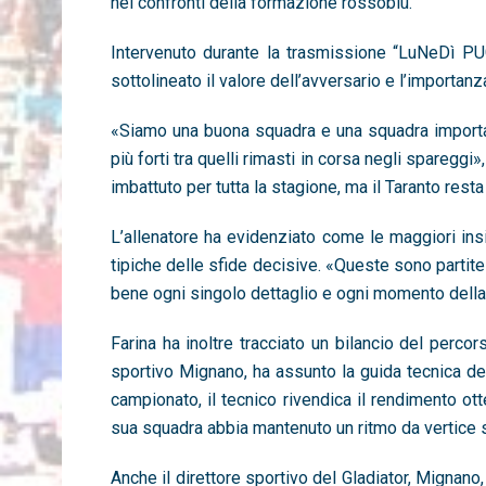
nei confronti della formazione rossoblù.
Intervenuto durante la trasmissione “LuNeDì PUG
sottolineato il valore dell’avversario e l’importanz
«Siamo una buona squadra e una squadra importan
più forti tra quelli rimasti in corsa negli spareggi»
imbattuto per tutta la stagione, ma il Taranto rest
L’allenatore ha evidenziato come le maggiori ins
tipiche delle sfide decisive. «Queste sono partite
bene ogni singolo dettaglio e ogni momento della
Farina ha inoltre tracciato un bilancio del perco
sportivo Mignano, ha assunto la guida tecnica de
campionato, il tecnico rivendica il rendimento ot
sua squadra abbia mantenuto un ritmo da vertice si
Anche il direttore sportivo del Gladiator,
Mignano