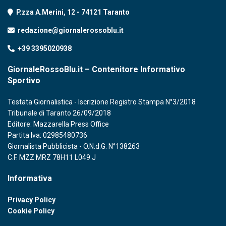
P.zza A.Merini, 12 - 74121 Taranto
redazione@giornalerossoblu.it
+39 3395020938
GiornaleRossoBlu.it – Contenitore Informativo
Sportivo
Testata Giornalistica - Iscrizione Registro Stampa N°3/2018
Tribunale di Taranto 26/09/2018
Editore: Mazzarella Press Office
Partita Iva: 02985480736
Giornalista Pubblicista - O.N.d.G. N°138263
C.F. MZZ MRZ 78H11 L049 J
Informativa
Privacy Policy
Cookie Policy