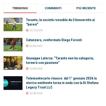
TRENDING
COMMENTI
PIÙ RECENTE
Taranto, la società rossoblu da il benservito ai
“baresi”
16/12/2019
Catanzaro, confermato Diego Foresti
26/04/2023
Giuseppe Laterza: “Taranto non ha categoria,
tornerò con passione”
10/06/2025
Telemontecarlo rinasce: dal 1° gennaio 2026 la
storica emittente torna in onda con la Di Stefano
Legacy Trust LLC
14/08/2025