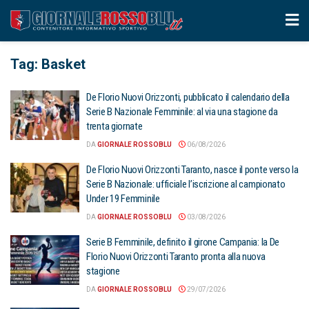
Tag: Basket
De Florio Nuovi Orizzonti, pubblicato il calendario della
Serie B Nazionale Femminile: al via una stagione da
trenta giornate
DA
GIORNALE ROSSOBLU
06/08/2026
De Florio Nuovi Orizzonti Taranto, nasce il ponte verso la
Serie B Nazionale: ufficiale l’iscrizione al campionato
Under 19 Femminile
DA
GIORNALE ROSSOBLU
03/08/2026
Serie B Femminile, definito il girone Campania: la De
Florio Nuovi Orizzonti Taranto pronta alla nuova
stagione
DA
GIORNALE ROSSOBLU
29/07/2026