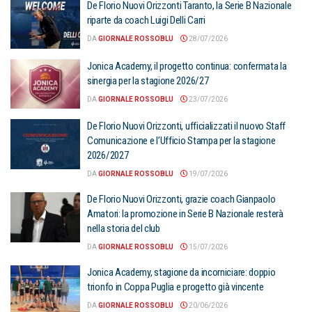
De Florio Nuovi Orizzonti Taranto, la Serie B Nazionale
riparte da coach Luigi Delli Carri
DA
GIORNALE ROSSOBLU
28/07/2026
Jonica Academy, il progetto continua: confermata la
sinergia per la stagione 2026/27
DA
GIORNALE ROSSOBLU
23/07/2026
De Florio Nuovi Orizzonti, ufficializzati il nuovo Staff
Comunicazione e l’Ufficio Stampa per la stagione
2026/2027
DA
GIORNALE ROSSOBLU
19/07/2026
De Florio Nuovi Orizzonti, grazie coach Gianpaolo
Amatori: la promozione in Serie B Nazionale resterà
nella storia del club
DA
GIORNALE ROSSOBLU
15/07/2026
Jonica Academy, stagione da incorniciare: doppio
trionfo in Coppa Puglia e progetto già vincente
DA
GIORNALE ROSSOBLU
20/06/2026