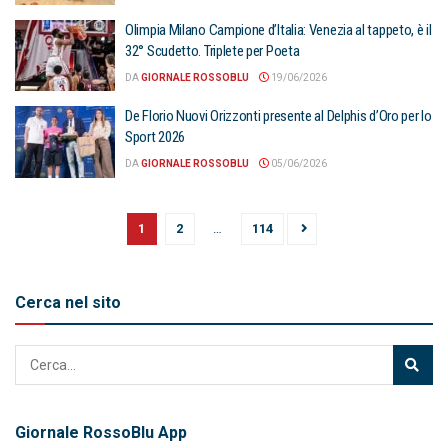
Olimpia Milano Campione d’Italia: Venezia al tappeto, è il
32° Scudetto. Triplete per Poeta
DA
GIORNALE ROSSOBLU
19/06/2026
De Florio Nuovi Orizzonti presente al Delphis d’Oro per lo
Sport 2026
DA
GIORNALE ROSSOBLU
05/06/2026
1
2
…
114
Cerca nel sito
Giornale RossoBlu App