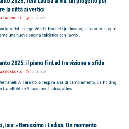
anto 2025, l’era Ladisa al via: un progetto per
re la città ai vertici
ALE ROSSOBLU
09/08/2025
ortato dal collega Vito Di Noi del Quotidiano, a Taranto si apre
ente una nuova pagina calcistica con l’avvio ...
anto 2025: il piano FinLad tra visione e sfide
ALE ROSSOBLU
09/08/2025
Pietranelli A Taranto si respira aria di cambiamento. La holding
i fratelli Vito e Sebastiano Ladisa, attiva ...
o, Iaia: «Benissimo i Ladisa. Un momento