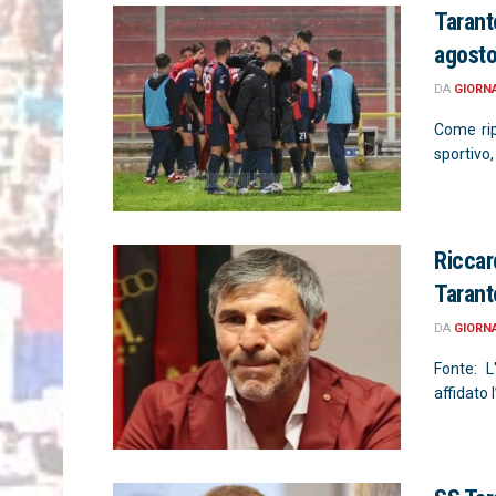
Tarant
agosto 
DA
GIORN
Come ripo
sportivo,
Riccard
Tarant
DA
GIORN
Fonte: L
affidato 