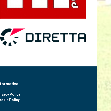
nformativa
ivacy Policy
ookie Policy