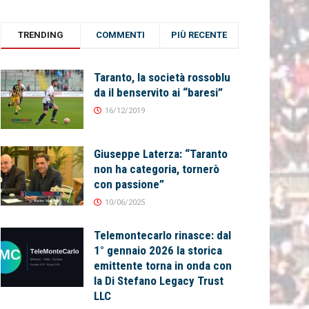
TRENDING
COMMENTI
PIÙ RECENTE
Taranto, la società rossoblu
da il benservito ai “baresi”
16/12/2019
Giuseppe Laterza: “Taranto
non ha categoria, tornerò
con passione”
10/06/2025
Telemontecarlo rinasce: dal
1° gennaio 2026 la storica
emittente torna in onda con
la Di Stefano Legacy Trust
LLC