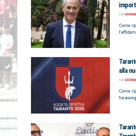
importa
DA
GIORN
Come rip
l’affidam
Tarant
alla n
DA
GIORN
Come rip
ha assegn
Taranto