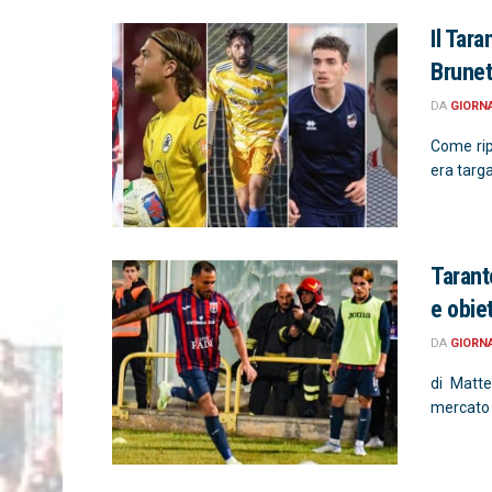
Il Tara
Brunet
DA
GIORN
Come ripo
era targa
Tarant
e obiet
DA
GIORN
di Matte
mercato p