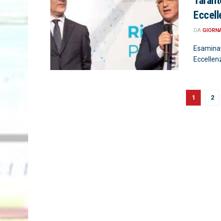
Tarant
Eccell
DA
GIORN
Esaminat
Eccellenz
1
2