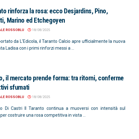
nto rinforza la rosa: ecco Desjardins, Pino,
ti, Marino ed Etchegoyen
ALE ROSSOBLU
18/08/2025
rtato da L'Edicola, il Taranto Calcio apre ufficialmente la nuova
ta Ladisa con i primi rinforzi messi a ...
o, il mercato prende forma: tra ritorni, conferme
tivi sfumati
ALE ROSSOBLU
18/08/2025
o Di Castri Il Taranto continua a muoversi con intensità sul
er costruire una rosa competitiva in vista ...