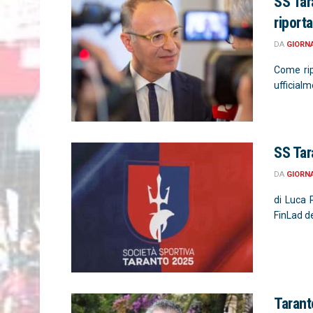
SS Tar
riporta
DA
GIORN
Come rip
ufficialm
SS Tar
DA
GIORN
di Luca 
FinLad de
Tarant