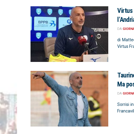
Virtus
l’Andri
DA
GIORN
di Matteo
Virtus Fr
Taurino
Ma pos
DA
GIORN
Sorrisi i
Francavill