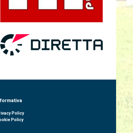
nformativa
ivacy Policy
ookie Policy