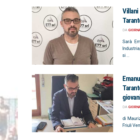
Villan
Tarant
DA
GIORN
Sarà Ema
Industria
si ...
Emanuel
Tarant
giovan
DA
GIORN
di Mauri
Friuli Ven