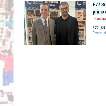
E77 Sr
primo 
DA
GIORN
E77 Srl,
Emanuele 