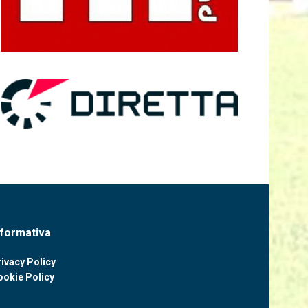
nformativa
ivacy Policy
ookie Policy