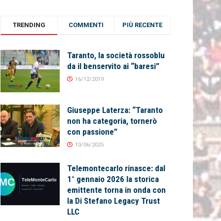
TRENDING
COMMENTI
PIÙ RECENTE
Taranto, la società rossoblu
da il benservito ai “baresi”
16/12/2019
Giuseppe Laterza: “Taranto
non ha categoria, tornerò
con passione”
10/06/2025
Telemontecarlo rinasce: dal
1° gennaio 2026 la storica
emittente torna in onda con
la Di Stefano Legacy Trust
LLC