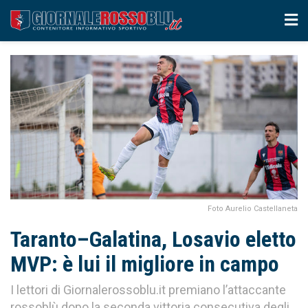
Foto Aurelio Castellaneta
Taranto–Galatina, Losavio eletto
MVP: è lui il migliore in campo
I lettori di Giornalerossoblu.it premiano l’attaccante
rossoblù dopo la seconda vittoria consecutiva degli