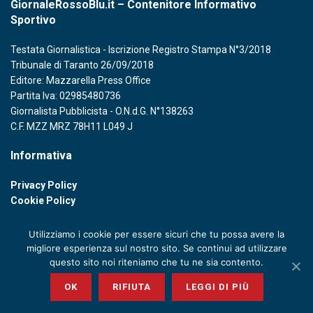
GiornaleRossoBlu.it – Contenitore Informativo
Sportivo
Testata Giornalistica - Iscrizione Registro Stampa N°3/2018
Tribunale di Taranto 26/09/2018
Editore: Mazzarella Press Office
Partita Iva: 02985480736
Giornalista Pubblicista - O.N.d.G. N°138263
C.F. MZZ MRZ 78H11 L049 J
Informativa
Privacy Policy
Cookie Policy
Utilizziamo i cookie per essere sicuri che tu possa avere la
migliore esperienza sul nostro sito. Se continui ad utilizzare
questo sito noi riteniamo che tu ne sia contento.
© 2020 GIORNALE ROSSOBLU - P. IVA 02985480736
OK
RIFIUTA
LEGGI DI PIÙ