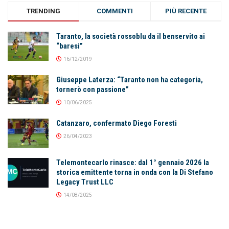
TRENDING
COMMENTI
PIÙ RECENTE
Taranto, la società rossoblu da il benservito ai
“baresi”
16/12/2019
Giuseppe Laterza: “Taranto non ha categoria,
tornerò con passione”
10/06/2025
Catanzaro, confermato Diego Foresti
26/04/2023
Telemontecarlo rinasce: dal 1° gennaio 2026 la
storica emittente torna in onda con la Di Stefano
Legacy Trust LLC
14/08/2025