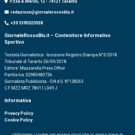
P.zza A.Merini, 12 - 74121 Taranto
redazione@giornalerossoblu.it
+39 3395020938
GiornaleRossoBlu.it – Contenitore Informativo
Sportivo
Testata Giornalistica - Iscrizione Registro Stampa N°3/2018
Tribunale di Taranto 26/09/2018
Editore: Mazzarella Press Office
Partita Iva: 02985480736
Giornalista Pubblicista - O.N.d.G. N°138263
C.F. MZZ MRZ 78H11 L049 J
Informativa
Privacy Policy
Cookie Policy
Utilizziamo i cookie per essere sicuri che tu possa avere la