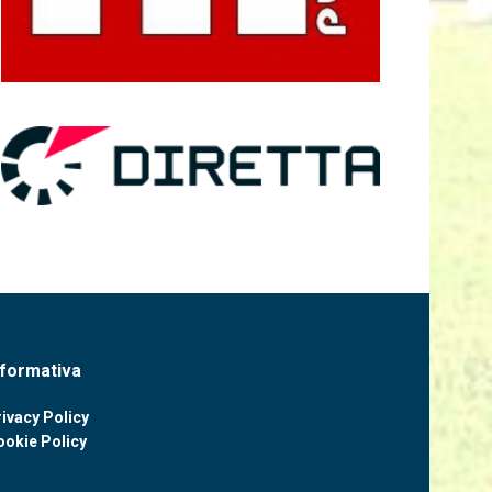
nformativa
ivacy Policy
ookie Policy