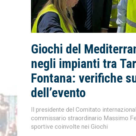
Giochi del Mediterra
negli impianti tra Ta
Fontana: verifiche su
dell’evento
Il presidente del Comitato internazion
commissario straordinario Massimo Ferr
sportive coinvolte nei Giochi