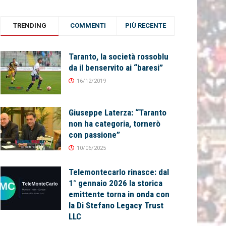
TRENDING
COMMENTI
PIÙ RECENTE
Taranto, la società rossoblu
da il benservito ai “baresi”
16/12/2019
Giuseppe Laterza: “Taranto
non ha categoria, tornerò
con passione”
10/06/2025
Telemontecarlo rinasce: dal
1° gennaio 2026 la storica
emittente torna in onda con
la Di Stefano Legacy Trust
LLC