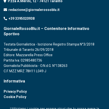
P.zza A.Merini, 12 - 74121 Taranto
redazione@giornalerossoblu.it
+39 3395020938
GiornaleRossoBlu.it – Contenitore Informativo
Sportivo
Testata Giornalistica - Iscrizione Registro Stampa N°3/2018
Tribunale di Taranto 26/09/2018
Editore: Mazzarella Press Office
Partita Iva: 02985480736
Giornalista Pubblicista - O.N.d.G. N°138263
C.F. MZZ MRZ 78H11 L049 J
Informativa
Privacy Policy
Cookie Policy
Utilizziamo i cookie per essere sicuri che tu possa avere la