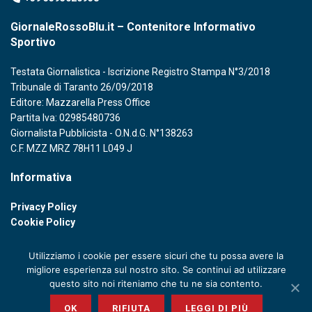
GiornaleRossoBlu.it – Contenitore Informativo
Sportivo
Testata Giornalistica - Iscrizione Registro Stampa N°3/2018
Tribunale di Taranto 26/09/2018
Editore: Mazzarella Press Office
Partita Iva: 02985480736
Giornalista Pubblicista - O.N.d.G. N°138263
C.F. MZZ MRZ 78H11 L049 J
Informativa
Privacy Policy
Cookie Policy
Utilizziamo i cookie per essere sicuri che tu possa avere la
migliore esperienza sul nostro sito. Se continui ad utilizzare
questo sito noi riteniamo che tu ne sia contento.
© 2020 GIORNALE ROSSOBLU - P. IVA 02985480736
OK
RIFIUTA
LEGGI DI PIÙ