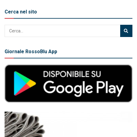
Cerca nel sito
Giornale RossoBlu App