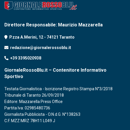
Direttore Responsabile: Maurizio Mazzarella
P.zza A.Merini, 12 - 74121 Taranto
redazione@giornalerossoblu.it
+39 3395020938
GiornaleRossoBlu.it – Contenitore Informativo
Sportivo
Testata Giornalistica - Iscrizione Registro Stampa N°3/2018
Tribunale di Taranto 26/09/2018
Editore: Mazzarella Press Office
Partita Iva: 02985480736
Giornalista Pubblicista - O.N.d.G. N°138263
C.F. MZZ MRZ 78H11 L049 J