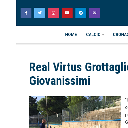
HOME
CALCIO
CRONA
Real Virtus Grottagli
Giovanissimi
“
c
p
G