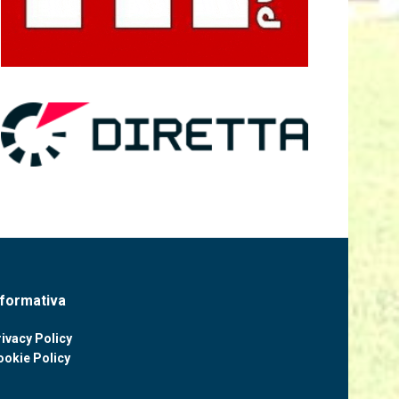
nformativa
ivacy Policy
ookie Policy