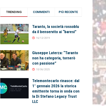
TRENDING
COMMENTI
PIÙ RECENTE
Taranto, la società rossoblu
da il benservito ai “baresi”
16/12/2019
Giuseppe Laterza: “Taranto
non ha categoria, tornerò
con passione”
10/06/2025
Telemontecarlo rinasce: dal
1° gennaio 2026 la storica
emittente torna in onda con
la Di Stefano Legacy Trust
LLC