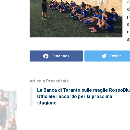
s
d
p
a
m
a
Facebook
Tweet
Articolo Precedente
La Banca di Taranto sulle maglie RossoBlu
Ufficiale l'accordo per la prossima
stagione