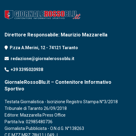
Direttore Responsabile: Maurizio Mazzarella
P.zza A.Merini, 12 - 74121 Taranto
redazione@giornalerossoblu.it
+39 3395020938
GiornaleRossoBlu.it – Contenitore Informativo
Sportivo
Testata Giornalistica - Iscrizione Registro Stampa N°3/2018
Tribunale di Taranto 26/09/2018
Editore: Mazzarella Press Office
Partita Iva: 02985480736
Giornalista Pubblicista - O.N.d.G. N°138263
C.F. MZZ MRZ 78H11 L049 J