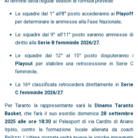
Al termine della regular season la formula prevede:
Le squadre dal 1° all’8° posto accederanno ai
Playoff
per determinare le ammesse alla Fase Nazionale;
Le squadre dal 9° all’11° posto saranno ammesse di
diritto alla
Serie B femminile 2026/27
;
Le squadre dal 12° al 15° posto disputeranno i
Playout
per stabilire una retrocessione in Serie C
femminile;
La 16ª classificata retrocederà direttamente in
Serie
C femminile 2026/27
.
Per Taranto la rappresentante sarà la
Dinamo Taranto
Basket
, che farà il suo esordio domenica
28 settembre
2025 alle ore 18:30
al Palasport di via Cardito di Ariano
Irpino, contro la formazione locale allenata da coach
Bellizzi. L’ultima giornata vedrà invece le ioniche impegnate