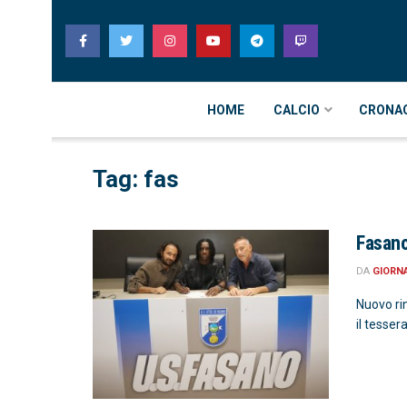
HOME
CALCIO
CRONA
Tag: fas
Fasano
DA
GIORN
Nuovo rin
il tesse