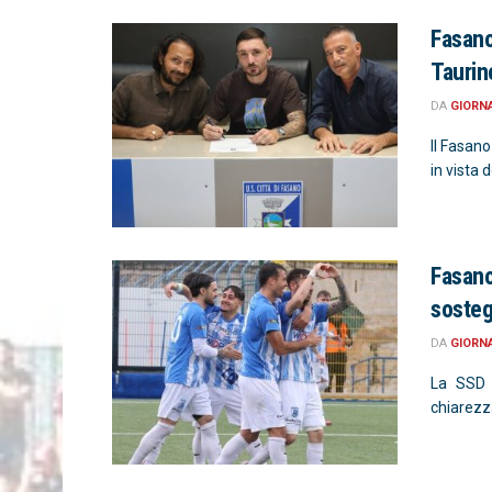
Fasano
Taurin
DA
GIORN
Il Fasan
in vista 
Fasano
sosteg
DA
GIORN
La SSD C
chiarezza