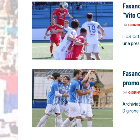
Fasano
“Vito 
DA
GIORN
L’US Cit
una prest
Fasano 
promo
DA
GIORN
Archivia
D girone 