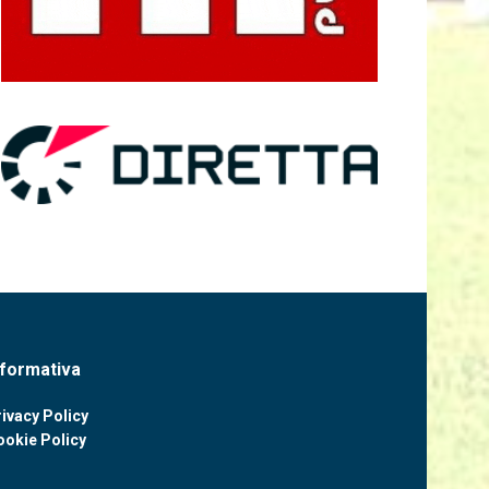
nformativa
ivacy Policy
ookie Policy