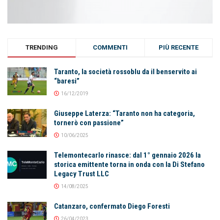
TRENDING
COMMENTI
PIÙ RECENTE
Taranto, la società rossoblu da il benservito ai
“baresi”
16/12/2019
Giuseppe Laterza: “Taranto non ha categoria,
tornerò con passione”
10/06/2025
Telemontecarlo rinasce: dal 1° gennaio 2026 la
storica emittente torna in onda con la Di Stefano
Legacy Trust LLC
14/08/2025
Catanzaro, confermato Diego Foresti
26/04/2023