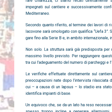
fare chiarezza, ci siamo recati direttamente s
impegnati sul cantiere e successivamente confe
Mediterraneo.
Secondo quanto riferito, al termine dei lavori di ri
Iacovone sarà omologato con qualifica “Uefa 3”. Si 
gare fino alla Serie B e, in ambito internazionale, 
Non solo. La struttura sarà già predisposta per un
massimo livello previsto. Per raggiungere questo 
tra cui l’adeguamento del numero di parcheggi e l’
Le verifiche effettuate direttamente sul cantie
preoccupazioni nate dopo l’intervista rilasciata d
cui – a causa di un lapsus – lo stadio era stat
identifica impianti di base.
Un equivoco che, se da un lato ha reso necessario 
spesso troppo incline a generare allarmismi.