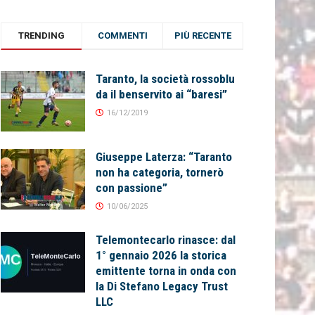
TRENDING
COMMENTI
PIÙ RECENTE
Taranto, la società rossoblu
da il benservito ai “baresi”
16/12/2019
Giuseppe Laterza: “Taranto
non ha categoria, tornerò
con passione”
10/06/2025
Telemontecarlo rinasce: dal
1° gennaio 2026 la storica
emittente torna in onda con
la Di Stefano Legacy Trust
LLC