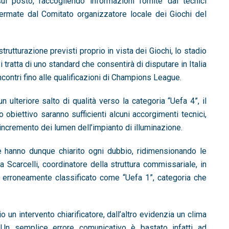
ul posto, raccogliendo informazioni fornite dai tecnici
rmate dal Comitato organizzatore locale dei Giochi del
strutturazione previsti proprio in vista dei Giochi, lo stadio
tratta di uno standard che consentirà di disputare in Italia
incontri fino alle qualificazioni di Champions League.
 ulteriore salto di qualità verso la categoria “Uefa 4”, il
obiettivo saranno sufficienti alcuni accorgimenti tecnici,
incremento dei lumen dell’impianto di illuminazione.
re hanno dunque chiarito ogni dubbio, ridimensionando le
a Scarcelli, coordinatore della struttura commissariale, in
o erroneamente classificato come “Uefa 1”, categoria che
un intervento chiarificatore, dall’altro evidenzia un clima
 Un semplice errore comunicativo è bastato infatti ad