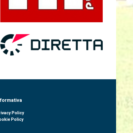
nformativa
ivacy Policy
ookie Policy