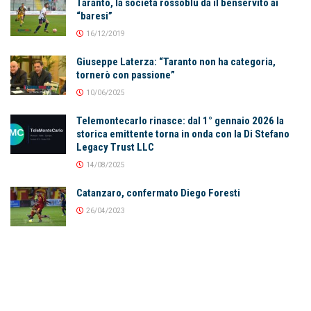
Taranto, la società rossoblu da il benservito ai
“baresi”
16/12/2019
Giuseppe Laterza: “Taranto non ha categoria,
tornerò con passione”
10/06/2025
Telemontecarlo rinasce: dal 1° gennaio 2026 la
storica emittente torna in onda con la Di Stefano
Legacy Trust LLC
14/08/2025
Catanzaro, confermato Diego Foresti
26/04/2023