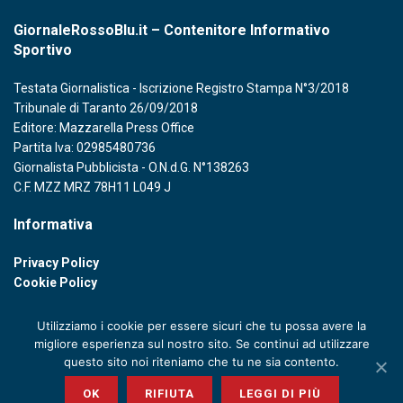
GiornaleRossoBlu.it – Contenitore Informativo
Sportivo
Testata Giornalistica - Iscrizione Registro Stampa N°3/2018
Tribunale di Taranto 26/09/2018
Editore: Mazzarella Press Office
Partita Iva: 02985480736
Giornalista Pubblicista - O.N.d.G. N°138263
C.F. MZZ MRZ 78H11 L049 J
Informativa
Privacy Policy
Cookie Policy
Utilizziamo i cookie per essere sicuri che tu possa avere la
migliore esperienza sul nostro sito. Se continui ad utilizzare
questo sito noi riteniamo che tu ne sia contento.
© 2020 GIORNALE ROSSOBLU - P. IVA 02985480736
OK
RIFIUTA
LEGGI DI PIÙ